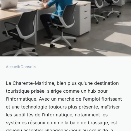
Accueil
›
Conseils
CONSEILS
Se former à l'informatique en
La Charente-Maritime, bien plus qu'une destination
touristique prisée, s'érige comme un hub pour
Charente-Maritime
l'informatique. Avec un marché de l'emploi florissant
et une technologie toujours plus présente, maîtriser
Fabienne
•
23 août 2023
•
3 min de lecture
les subtilités de l'informatique, notamment les
systèmes réseaux comme la baie de brassage, est
devenu essentiel. Plongeons-nous au cœur de la