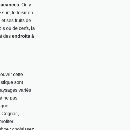
vacances
. On y
surf, le loisir en
et ses fruits de
bis ou de cerfs, la
nt des
endroits à
ouvrir cette
istique sont
 paysages variés
 à ne pas
ique
e, Cognac,
rofiter
uivre : choisissez