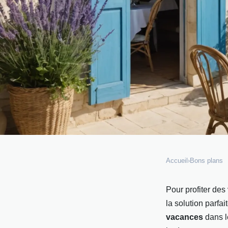
Accueil
›
Bons plans
BONS PLANS
Les meilleures offres 
Pour profiter des
la solution parfa
vacances en Charent
vacances
dans l