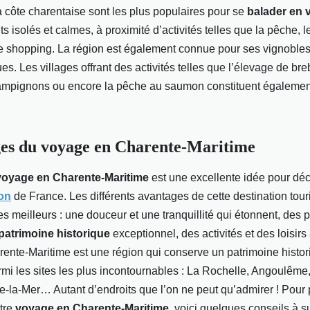
 côte charentaise sont les plus populaires pour se
balader en 
s isolés et calmes, à proximité d’activités telles que la pêche, le 
e shopping. La région est également connue pour ses vignobles 
ues. Les villages offrant des activités telles que l’élevage de bre
hampignons ou encore la pêche au saumon constituent égaleme
ges du voyage en Charente-Maritime
voyage en Charente-Maritime
est une excellente idée pour déc
on
de France. Les différents avantages de cette destination tour
s meilleurs : une douceur et une tranquillité qui étonnent, des
patrimoine historique
exceptionnel, des activités et des loisirs
ente-Maritime est une région qui conserve un patrimoine histor
rmi les sites les plus incontournables : La Rochelle, Angoulêm
-la-Mer… Autant d’endroits que l’on ne peut qu’admirer ! Pour p
tre
voyage en Charente-Maritime
, voici quelques conseils à s