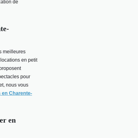
cation de
te-
s meilleures
ocations en petit
 proposent
pectacles pour
get, nous vous
 en Charente-
der en