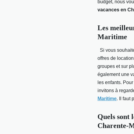
budget, nous vous
vacances en Ch
Fabien
•
28 octobre 2022
•
2 min de lecture
Les meilleu
Maritime
Si vous souhaite
offres de locati
groupes et sur p
également une var
les enfants. Pour
invitons à regard
Maritime
. Il fau
Quels sont l
Charente-M