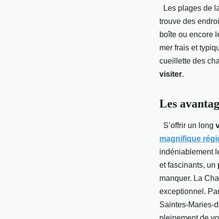
Les plages de la
trouve des endroit
boîte ou encore l
mer frais et typiq
cueillette des c
visiter
.
Les avanta
S’offrir un long
magnifique régi
indéniablement le
et fascinants, un
manquer. La Char
exceptionnel. Pa
Saintes-Maries-de
pleinement de vo