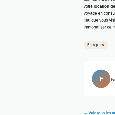
votre
location d
voyage en consult
lieu que vous vis
immortaliser ce m
Bons plans
EC
F
Fa
← Voir tous les a